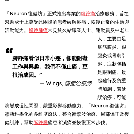
--
「Neuron 復健坊」正式推出專業的
腳踭痛
治療服務，旨在
幫助成千上萬受此困擾的患者緩解疼痛，恢復正常的生活與
活動能力。
腳踭腫痛
常見於久站職業人士、運動員及中老年
人，主要由足
底筋膜炎、跟
腱炎或骨刺引
腳踭痛看似日常小恙，卻能阻礙
起，症狀包括
工作與興趣。我們不僅止痛，更
足跟刺痛、晨
根治成因。”
起難行及負重
— Wings, 痛症治療師
時加劇，若延
誤治療，可能
演變成慢性問題，嚴重影響移動能力。「Neuron 復健坊」
憑藉科學化的多維度療法，整合衝擊波治療、局部矯正及復
健訓練，幫助
腳踭腫
痛患者減痛並恢復正常步伐。