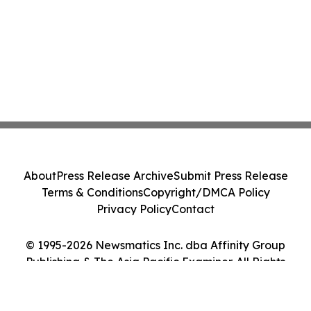
About
Press Release Archive
Submit Press Release
Terms & Conditions
Copyright/DMCA Policy
Privacy Policy
Contact
© 1995-2026 Newsmatics Inc. dba Affinity Group
Publishing & The Asia Pacific Examiner. All Rights
Reserved.
Cookie Settings / Your Privacy Choices