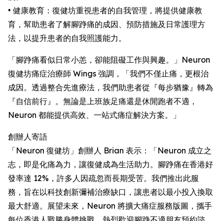
• 健康教育：復健坊重視患者的自我管理，將提供健康教
育，幫助患者了解腳踭痛的成因、預防措施及日常護理方
法，以提升患者的自我照護能力。
「腳踭痛看似日常小恙，卻能阻礙工作與興趣。」Neuron
復健坊痛症治療師 Wings 強調，「我們不僅止痛，更根治
成因。透過整合先進療法，我們助患者從『每步猶豫』轉為
『自信前行』。無論是上班族足痛還是休閒跑者不適，
Neuron 都能提供高效、一站式痛症解決方案。」
創辦人寄語
「Neuron 復健坊」創辦人 Brian 表示：「Neuron 成立之
志，即是化痛為力，讓復健成為生活助力。腳踭痛在香港好
發率達 12%，許多人因疏忽而長期受苦。我們推出此服
務，旨在以科技創新彌補治療缺口，讓患者以最小投入換取
最大舒適。展望未來，Neuron 將擴大痛症服務版圖，攜手
每位香港人戰勝身體挑戰。熱烈歡迎腳踭不適朋友預約諮