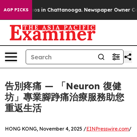
llapse
Chaos in Chattanooga. Newspaper Owner Calls t
AGP PICKS
告別疼痛 — 「Neuron 復健
坊」專業腳踭痛治療服務助您
重返生活
HONG KONG, November 4, 2025 /
EINPresswire.com
/