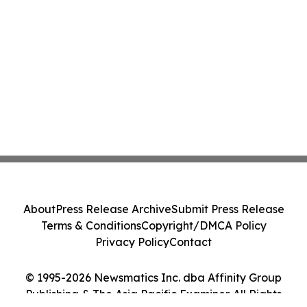
About
Press Release Archive
Submit Press Release
Terms & Conditions
Copyright/DMCA Policy
Privacy Policy
Contact
© 1995-2026 Newsmatics Inc. dba Affinity Group
Publishing & The Asia Pacific Examiner. All Rights